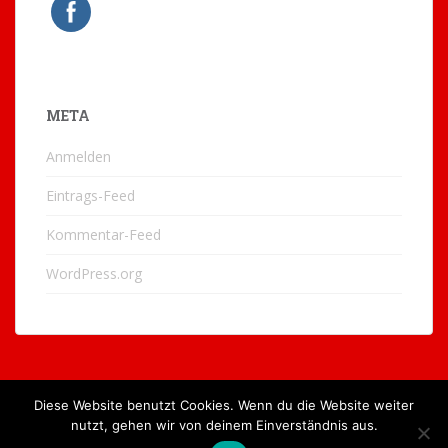
META
Anmelden
Eintrags-Feed
Kommentar-Feed
WordPress.org
Diese Website benutzt Cookies. Wenn du die Website weiter
nutzt, gehen wir von deinem Einverständnis aus.
IMPRESSUM
KONTAKT
DATENSCHUTZERKLÄRUNG