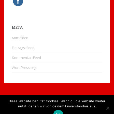
META
Anmelden
Eintrags-Feed
Kommentar-Feed
WordPress.org
Diese Website benutzt Cookies. Wenn du die Website weiter
nutzt, gehen wir von deinem Einverständnis aus.
IMPRESSUM
KONTAKT
DATENSCHUTZERKLÄRUNG
OK