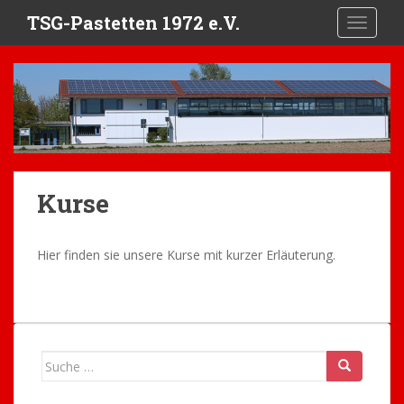
S
TSG-Pastetten 1972 e.V.
TOGGLE
k
i
p
t
o
m
a
i
Kurse
n
c
o
Hier finden sie unsere Kurse mit kurzer Erläuterung.
n
t
e
n
t
Suche
nach: