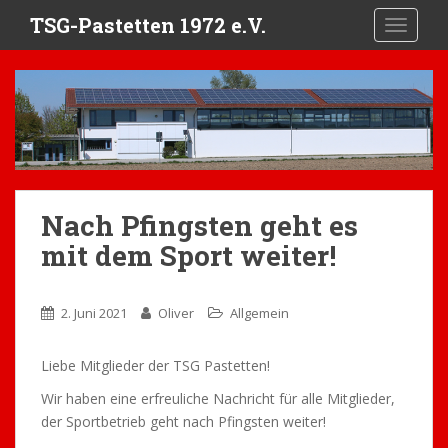
S
TSG-Pastetten 1972 e.V.
TOGGLE
k
i
p
t
o
m
a
i
Nach Pfingsten geht es
n
c
mit dem Sport weiter!
o
n
t
2. Juni 2021
Oliver
Allgemein
e
n
Liebe Mitglieder der TSG Pastetten!
t
Wir haben eine erfreuliche Nachricht für alle Mitglieder,
der Sportbetrieb geht nach Pfingsten weiter!