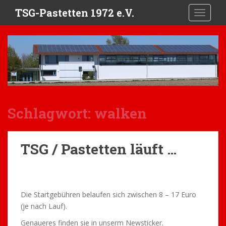
S
TSG-Pastetten 1972 e.V.
TOGGLE
k
i
p
t
o
m
a
i
Schlagwort:
walken
n
c
o
n
TSG / Pastetten läuft …
t
e
n
t
Die Startgebühren belaufen sich zwischen 8 – 17 Euro
(je nach Lauf).
Genaueres finden sie in unserm Newsticker.