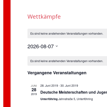
Wettkämpfe
Es sind keine anstehenden Veranstaltungen vorhanden.
2026-08-07
D
K
a
Es sind keine anstehenden Veranstaltungen vorhanden.
a
t
l
u
Vergangene Veranstaltungen
e
m
w
n
ä
28. Juni 2019
-
30. Juni 2019
JUNI
d
28
h
Deutsche Meisterschaften und Juge
e
2019
l
r
Unterföhring
Jahnstraße 5, Unterföhring
e
v