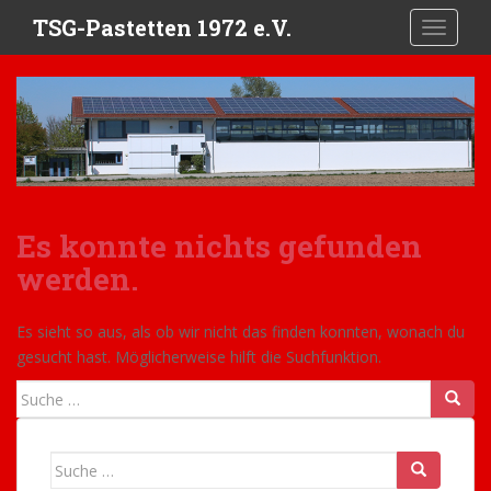
S
TSG-Pastetten 1972 e.V.
TOGGLE
k
i
p
t
o
m
a
i
Es konnte nichts gefunden
n
c
werden.
o
n
Es sieht so aus, als ob wir nicht das finden konnten, wonach du
t
gesucht hast. Möglicherweise hilft die Suchfunktion.
e
n
Suche
t
nach:
Suche
nach: