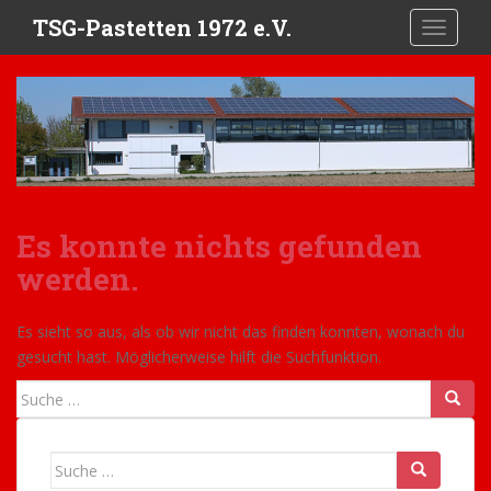
S
TSG-Pastetten 1972 e.V.
TOGGLE
k
i
p
t
o
m
a
i
Es konnte nichts gefunden
n
c
werden.
o
n
Es sieht so aus, als ob wir nicht das finden konnten, wonach du
t
gesucht hast. Möglicherweise hilft die Suchfunktion.
e
n
Suche
t
nach:
Suche
nach: