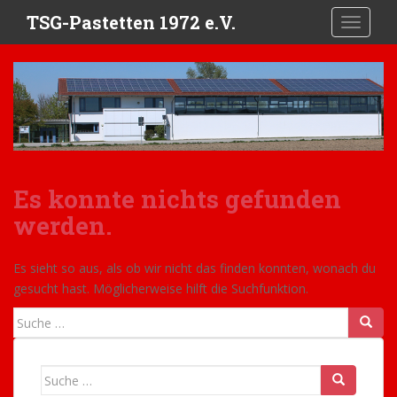
S
TSG-Pastetten 1972 e.V.
TOGGLE
k
i
p
t
o
m
a
i
Es konnte nichts gefunden
n
c
werden.
o
n
Es sieht so aus, als ob wir nicht das finden konnten, wonach du
t
gesucht hast. Möglicherweise hilft die Suchfunktion.
e
n
Suche
t
nach:
Suche
nach: